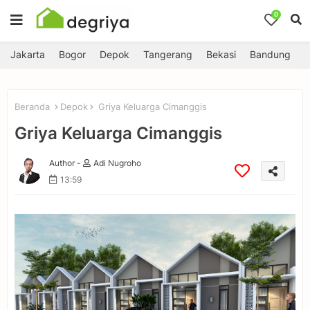
0
Jakarta
Bogor
Depok
Tangerang
Bekasi
Bandung
Beranda
Depok
Griya Keluarga Cimanggis
Griya Keluarga Cimanggis
Author -
Adi Nugroho
13:59