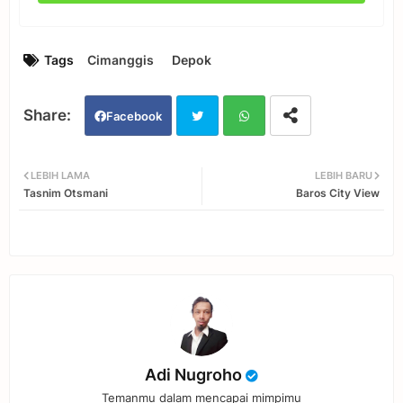
Tags
Cimanggis
Depok
Facebook
Twi
Wh
LEBIH LAMA
LEBIH BARU
Tasnim Otsmani
Baros City View
tter
ats
app
Adi Nugroho
Temanmu dalam mencapai mimpimu