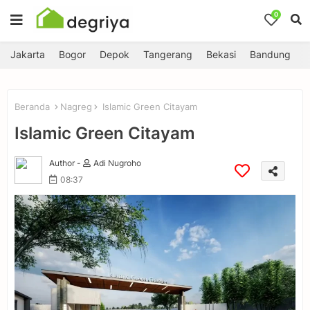
0
Jakarta
Bogor
Depok
Tangerang
Bekasi
Bandung
Beranda
Nagreg
Islamic Green Citayam
Islamic Green Citayam
Author -
Adi Nugroho
08:37