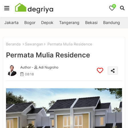
0
Jakarta
Bogor
Depok
Tangerang
Bekasi
Bandung
Beranda
Sawangan
Permata Mulia Residence
Permata Mulia Residence
Author -
Adi Nugroho
08:18