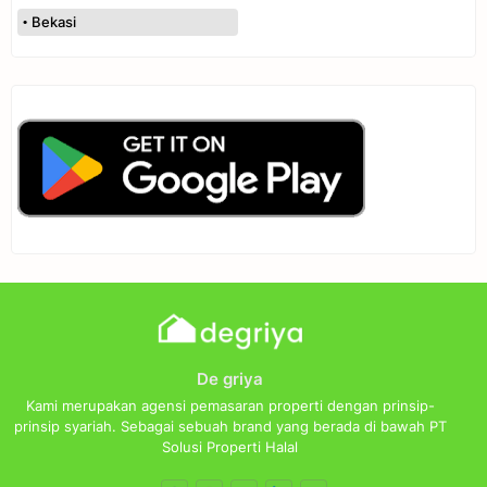
Bekasi
De griya
Kami merupakan agensi pemasaran properti dengan prinsip-
prinsip syariah. Sebagai sebuah brand yang berada di bawah PT
Solusi Properti Halal