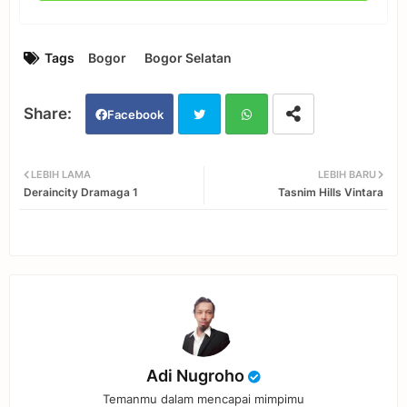
Tags
Bogor
Bogor Selatan
Facebook
Twi
Wh
LEBIH LAMA
LEBIH BARU
Deraincity Dramaga 1
Tasnim Hills Vintara
tter
ats
app
Adi Nugroho
Temanmu dalam mencapai mimpimu