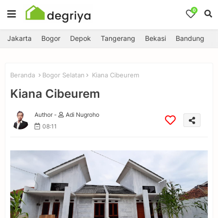
0
Jakarta
Bogor
Depok
Tangerang
Bekasi
Bandung
Beranda
Bogor Selatan
Kiana Cibeurem
Kiana Cibeurem
Author -
Adi Nugroho
08:11