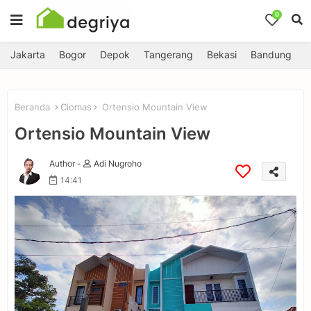
0
Jakarta
Bogor
Depok
Tangerang
Bekasi
Bandung
Beranda
Ciomas
Ortensio Mountain View
Ortensio Mountain View
Author -
Adi Nugroho
14:41