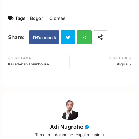
Tags
Bogor
Ciomas
Facebook
Twi
Wh
LEBIH LAMA
LEBIH BARU
Karadenan Townhouse
Algira 5
tter
ats
app
Adi Nugroho
Temanmu dalam mencapai mimpimu