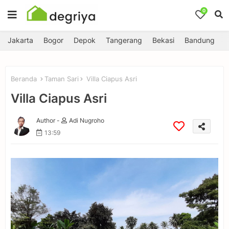
0
Jakarta
Bogor
Depok
Tangerang
Bekasi
Bandung
Beranda
Taman Sari
Villa Ciapus Asri
Villa Ciapus Asri
Author -
Adi Nugroho
13:59